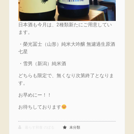
日本酒も今月は、2種類新たにご用意してい
ます。
・榮光冨士（山形）純米大吟醸 無濾過生原酒
七星
・雪男（新潟）純米酒
どちらも限定で、無くなり次第終了となりま
す。
お早めにー！！
お待ちしております
暮らす和食 のぼる
未分類