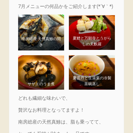
7月メニューの何品かをご紹介します(*´∀｀*)
夏鱧と万願寺とうがら
南房総産 天然真鯵の開
しの天麩羅
き
夏雲丹と生湯葉の冷製
サザエのうま煮
茶碗蒸し
どれも繊細な味わいで、
贅沢なお料理となってますよ！
南房総産の天然真鯵は、脂も乗ってて、