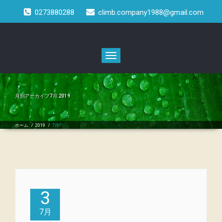
0273880288
climb.company1988@gmail.com
Toggle
navigation
月別アーカイブ7月 2019
ホーム
/
2019
/
7月
3
7月