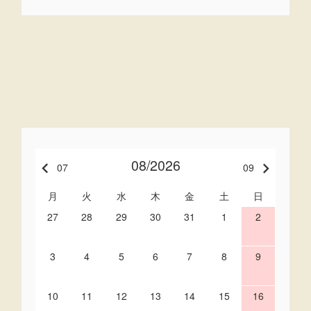
08/2026
keyboard_arrow_left
keyboard_arrow_right
07
09
月
火
水
木
金
土
日
27
28
29
30
31
1
2
3
4
5
6
7
8
9
10
11
12
13
14
15
16