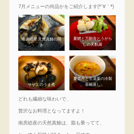
7月メニューの何品かをご紹介します(*´∀｀*)
夏鱧と万願寺とうがら
南房総産 天然真鯵の開
しの天麩羅
き
夏雲丹と生湯葉の冷製
サザエのうま煮
茶碗蒸し
どれも繊細な味わいで、
贅沢なお料理となってますよ！
南房総産の天然真鯵は、脂も乗ってて、