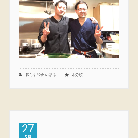
暮らす和食 のぼる
未分類
27
5月