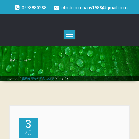
0273880288
climb.company1988@gmail.com
Toggle
navigation
著者アーカイブ
ホーム
/
投稿者:暮らす和食 のぼる
( ページ2 )
3
7月