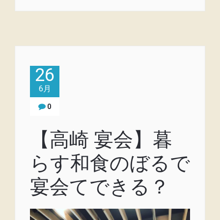
26
6月
0
【高崎 宴会】暮
らす和食のぼるで
宴会てできる？