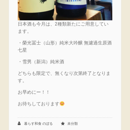
日本酒も今月は、2種類新たにご用意してい
ます。
・榮光冨士（山形）純米大吟醸 無濾過生原酒
七星
・雪男（新潟）純米酒
どちらも限定で、無くなり次第終了となりま
す。
お早めにー！！
お待ちしております
暮らす和食 のぼる
未分類